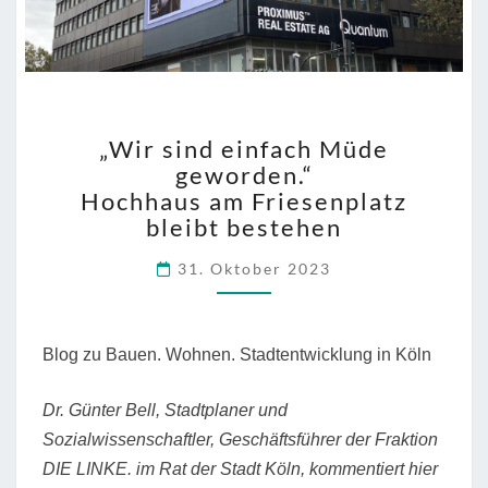
„WIR
„Wir sind einfach Müde
SIND
geworden.“
EINFACH
Hochhaus am Friesenplatz
MÜDE
GEWORDEN.“
bleibt bestehen
HOCHHAUS
31. Oktober 2023
AM
FRIESENPLATZ
BLEIBT
BESTEHEN
Blog zu Bauen. Wohnen. Stadtentwicklung in Köln
Dr. Günter Bell, Stadtplaner und
Sozialwissenschaftler, Geschäftsführer der Fraktion
DIE LINKE. im Rat der Stadt Köln, kommentiert hier