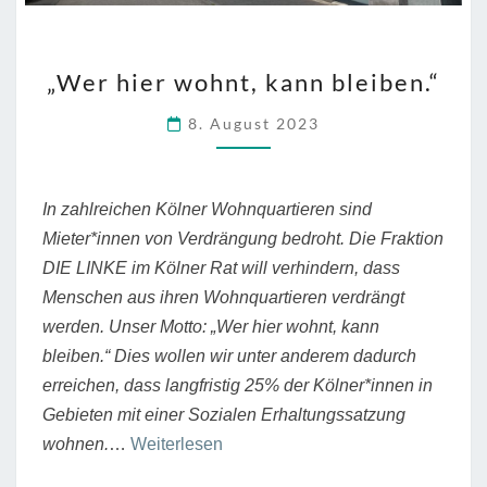
„WER
„Wer hier wohnt, kann bleiben.“
HIER
WOHNT,
8. August 2023
KANN
BLEIBEN.“
In zahlreichen Kölner Wohnquartieren sind
Mieter*innen von Verdrängung bedroht. Die Fraktion
DIE LINKE im Kölner Rat will verhindern, dass
Menschen aus ihren Wohnquartieren verdrängt
werden. Unser Motto: „Wer hier wohnt, kann
bleiben.“ Dies wollen wir unter anderem dadurch
erreichen, dass langfristig 25% der Kölner*innen in
Gebieten mit einer Sozialen Erhaltungssatzung
“„Wer
wohnen.
…
Weiterlesen
hier