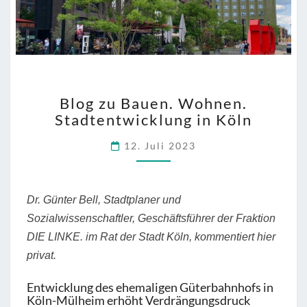
BLOG
Blog zu Bauen. Wohnen.
ZU
Stadtentwicklung in Köln
BAUEN.
WOHNEN.
12. Juli 2023
STADTENTWICKLUNG
IN
KÖLN
Dr. Günter Bell, Stadtplaner und
Sozialwissenschaftler, Geschäftsführer der Fraktion
DIE LINKE. im Rat der Stadt Köln, kommentiert hier
privat.
Entwicklung des ehemaligen Güterbahnhofs in
Köln-Mülheim erhöht Verdrängungsdruck