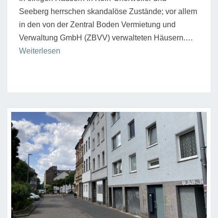
Seeberg herrschen skandalöse Zustände; vor allem
in den von der Zentral Boden Vermietung und
Verwaltung GmbH (ZBVV) verwalteten Häusern.…
“Skandalöse
Weiterlesen
Zustände
in
Wohnungen
in
Köln-
Chorweiler
und
-
Seeberg”