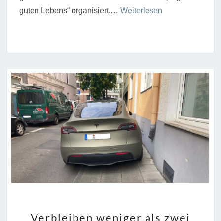
“Tag
guten Lebens“ organisiert.…
Weiterlesen
des
guten
Lebens
in
Köln-
Nippes”
VERBLEIBEN
Verbleiben weniger als zwei
WENIGER