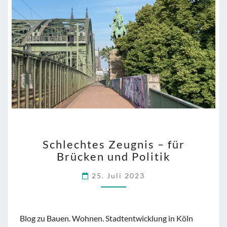
erreichbar”
SCHLECHTES
Schlechtes Zeugnis – für
ZEUGNIS
Brücken und Politik
–
FÜR
25. Juli 2023
BRÜCKEN
UND
POLITIK
Blog zu Bauen. Wohnen. Stadtentwicklung in Köln