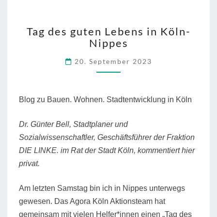
TAG
Tag des guten Lebens in Köln-
DES
Nippes
GUTEN
LEBENS
20. September 2023
IN
KÖLN-
NIPPES
Blog zu Bauen. Wohnen. Stadtentwicklung in Köln
Dr. Günter Bell, Stadtplaner und
Sozialwissenschaftler, Geschäftsführer der Fraktion
DIE LINKE. im Rat der Stadt Köln, kommentiert hier
privat.
Am letzten Samstag bin ich in Nippes unterwegs
gewesen. Das Agora Köln Aktionsteam hat
gemeinsam mit vielen Helfer*innen einen „Tag des