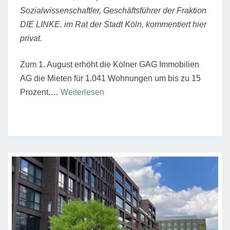
Sozialwissenschaftler, Geschäftsführer der Fraktion
DIE LINKE. im Rat der Stadt Köln, kommentiert hier
privat.
Zum 1. August erhöht die Kölner GAG Immobilien
AG die Mieten für 1.041 Wohnungen um bis zu 15
“Die
Prozent.…
Weiterlesen
Miete
braucht
einen
Deckel.
Auch
bei
der
GAG”