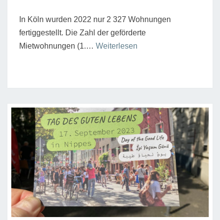
In Köln wurden 2022 nur 2 327 Wohnungen
fertiggestellt. Die Zahl der geförderte
“Bundesregierung
Mietwohnungen (1.…
Weiterlesen
ohne
Antworten
auf
die
Wohnungskrise”