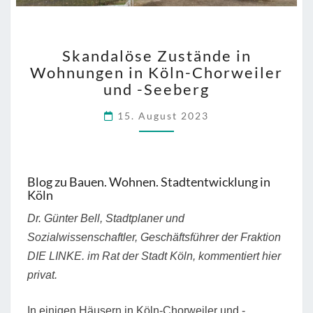
SKANDALÖSE
Skandalöse Zustände in
ZUSTÄNDE
Wohnungen in Köln-Chorweiler
IN
und -Seeberg
WOHNUNGEN
IN
15. August 2023
KÖLN-
CHORWEILER
UND
-
SEEBERG
Blog zu Bauen. Wohnen. Stadtentwicklung in
Köln
Dr. Günter Bell, Stadtplaner und
Sozialwissenschaftler, Geschäftsführer der Fraktion
DIE LINKE. im Rat der Stadt Köln, kommentiert hier
privat.
In einigen Häusern in Köln-Chorweiler und -