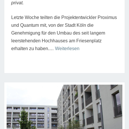
privat.
Letzte Woche teilten die Projektentwickler Proximus
und Quantum mit, von der Stadt Köln die
Genehmigung für den Umbau des seit langem
leerstehenden Hochhauses am Friesenplatz
“„Wir
erhalten zu haben.…
Weiterlesen
sind
einfach
Müde
geworden.“
Hochhaus
am
Friesenplatz
bleibt
bestehen”