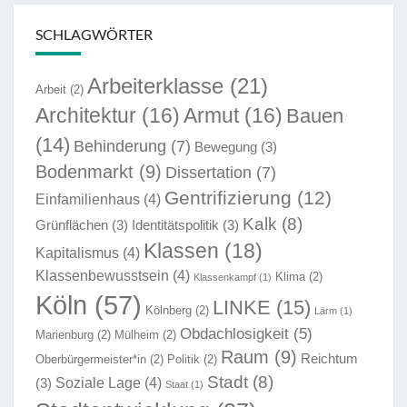
SCHLAGWÖRTER
Arbeiterklasse
(21)
Arbeit
(2)
Architektur
(16)
Armut
(16)
Bauen
(14)
Behinderung
(7)
Bewegung
(3)
Bodenmarkt
(9)
Dissertation
(7)
Gentrifizierung
(12)
Einfamilienhaus
(4)
Kalk
(8)
Grünflächen
(3)
Identitätspolitik
(3)
Klassen
(18)
Kapitalismus
(4)
Klassenbewusstsein
(4)
Klima
(2)
Klassenkampf
(1)
Köln
(57)
LINKE
(15)
Kölnberg
(2)
Lärm
(1)
Obdachlosigkeit
(5)
Marienburg
(2)
Mülheim
(2)
Raum
(9)
Reichtum
Oberbürgermeister*in
(2)
Politik
(2)
Stadt
(8)
Soziale Lage
(4)
(3)
Staat
(1)