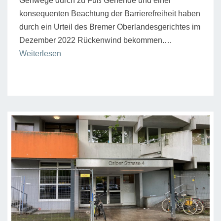
Gehwege durch zu Fuß Gehende und einer
konsequenten Beachtung der Barrierefreiheit haben
durch ein Urteil des Bremer Oberlandesgerichtes im
Dezember 2022 Rückenwind bekommen.…
“Verbleiben
Weiterlesen
weniger
als
zwei
Meter
Gehweg,
entfällt
das
Parken”