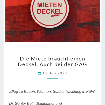
DIE
Die Miete braucht einen
MIETE
Deckel. Auch bei der GAG
BRAUCHT
EINEN
18. Juli 2023
DECKEL.
AUCH
BEI
DER
„Blog zu Bauen. Wohnen. Stadtentwicklung in Köln“
GAG
Dr. Günter Bell, Stadtplaner und