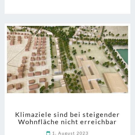
wohnt,
kann
bleiben.“”
KLIMAZIELE
Klimaziele sind bei steigender
SIND
Wohnfläche nicht erreichbar
BEI
STEIGENDER
1. August 2023
WOHNFLÄCHE