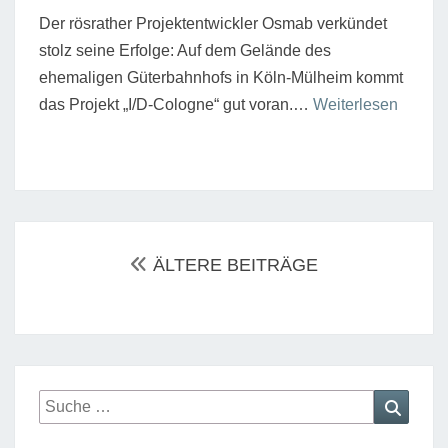
Der rösrather Projektentwickler Osmab verkündet
stolz seine Erfolge: Auf dem Gelände des
ehemaligen Güterbahnhofs in Köln-Mülheim kommt
“Blog
das Projekt „I/D-Cologne“ gut voran.…
Weiterlesen
zu
Bauen.
Wohne
Stadte
Beitrags-
in
Navigation
ÄLTERE BEITRÄGE
Köln”
Suche
Suche
nach: