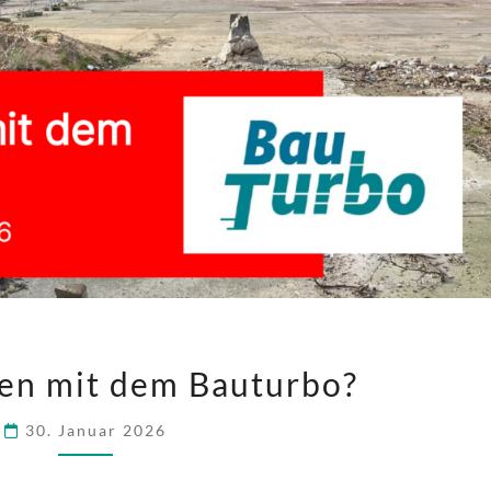
WIE
en mit dem Bauturbo?
UMGEHEN
MIT
30. Januar 2026
DEM
BAUTURBO?