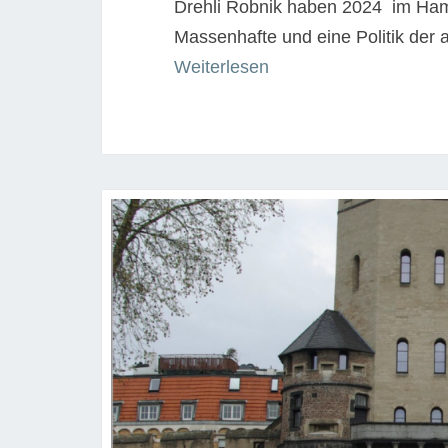
Drehli Robnik haben 2024 im Hamb
Massenhafte und eine Politik der 
“Gabu
Weiterlesen
Heindl
/
Drehli
Robnik:
Nonsolution:
Zur
Politik
der
aktiven
Nichtlösung
im
Planen