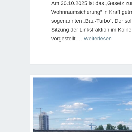
Am 30.10.2025 ist das „Gesetz z
Wohnraumsicherung“ in Kraft getr
sogenannten „Bau-Turbo“. Der sol
Sitzung der Linksfraktion im Kölne
“Wie
vorgestellt.…
Weiterlesen
umgehe
mit
dem
Bauturb