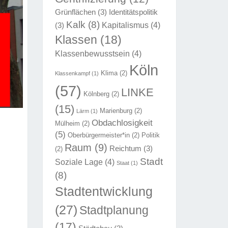
Grünflächen
(3)
Identitätspolitik
Kalk
(8)
Kapitalismus
(4)
(3)
Klassen
(18)
Klassenbewusstsein
(4)
Köln
Klima
(2)
Klassenkampf
(1)
(57)
LINKE
Kölnberg
(2)
(15)
Marienburg
(2)
Lärm
(1)
Obdachlosigkeit
Mülheim
(2)
(5)
Oberbürgermeister*in
(2)
Politik
Raum
(9)
Reichtum
(3)
(2)
Stadt
Soziale Lage
(4)
Staat
(1)
(8)
Stadtentwicklung
(27)
Stadtplanung
(17)