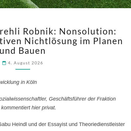
GABU
rehli Robnik: Nonsolution:
HEINDL
ktiven Nichtlösung im Planen
/
DREHLI
und Bauen
ROBNIK:
NONSOLUTION:
4. August 2026
ZUR
POLITIK
icklung in Köln
DER
AKTIVEN
NICHTLÖSUNG
ozialwissenschaftler, Geschäftsführer der Fraktion
IM
kommentiert hier privat.
PLANEN
UND
Gabu Heindl und der Essayist und Theoriedienstleister
BAUEN