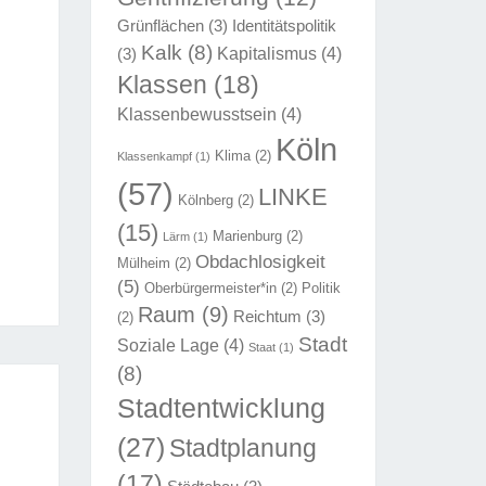
Grünflächen
(3)
Identitätspolitik
Kalk
(8)
Kapitalismus
(4)
(3)
Klassen
(18)
Klassenbewusstsein
(4)
Köln
Klima
(2)
Klassenkampf
(1)
(57)
LINKE
Kölnberg
(2)
(15)
Marienburg
(2)
Lärm
(1)
Obdachlosigkeit
Mülheim
(2)
(5)
Oberbürgermeister*in
(2)
Politik
Raum
(9)
Reichtum
(3)
(2)
Stadt
Soziale Lage
(4)
Staat
(1)
(8)
Stadtentwicklung
(27)
Stadtplanung
(17)