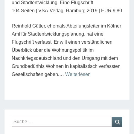
und Stadtentwicklung. Eine Flugschrift
104 Seiten | VSA-Verlag, Hamburg 2019 | EUR 9,80
Reinhold Gütter, ehemals Abteilungsleiter im Kölner
Amt für Stadtentwicklungsplanung, hat eine
Flugschrift verfasst. Er will einen verständlichen
Überblick über die Wohnungspolitik im
Nachkriegsdeutschland und den Umgang mit dem
Grundbedürfnis Wohnen in kapitalistisch verfassten
“Das
Gesellschaften geben.…
Weiterlesen
Recht
auf
Wohnen
sollte
demokratisch
Suche
Suche
und
nach:
gemeinwirtschaftlich