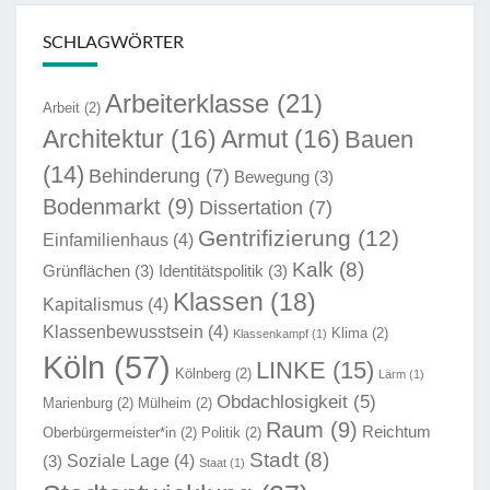
SCHLAGWÖRTER
Arbeiterklasse
(21)
Arbeit
(2)
Architektur
(16)
Armut
(16)
Bauen
(14)
Behinderung
(7)
Bewegung
(3)
Bodenmarkt
(9)
Dissertation
(7)
Gentrifizierung
(12)
Einfamilienhaus
(4)
Kalk
(8)
Grünflächen
(3)
Identitätspolitik
(3)
Klassen
(18)
Kapitalismus
(4)
Klassenbewusstsein
(4)
Klima
(2)
Klassenkampf
(1)
Köln
(57)
LINKE
(15)
Kölnberg
(2)
Lärm
(1)
Obdachlosigkeit
(5)
Marienburg
(2)
Mülheim
(2)
Raum
(9)
Reichtum
Oberbürgermeister*in
(2)
Politik
(2)
Stadt
(8)
Soziale Lage
(4)
(3)
Staat
(1)