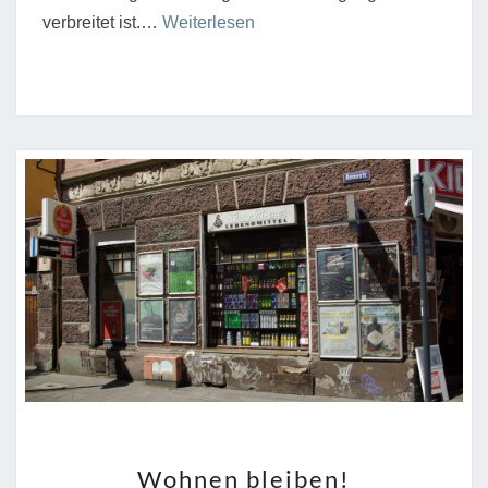
“Widerstand
verbreitet ist.…
Weiterlesen
gegen
die
Gentrifizierung”
WOHNEN
Wohnen bleiben!
BLEIBEN!