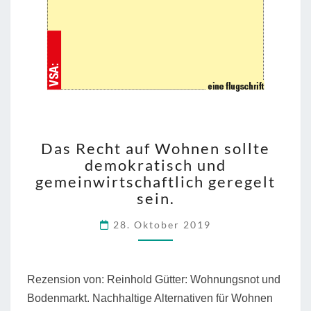
DAS
Das Recht auf Wohnen sollte
RECHT
demokratisch und
AUF
gemeinwirtschaftlich geregelt
WOHNEN
SOLLTE
sein.
DEMOKRATISCH
28. Oktober 2019
UND
GEMEINWIRTSCHAFTLI
GEREGELT
SEIN.
Rezension von: Reinhold Gütter: Wohnungsnot und
Bodenmarkt. Nachhaltige Alternativen für Wohnen