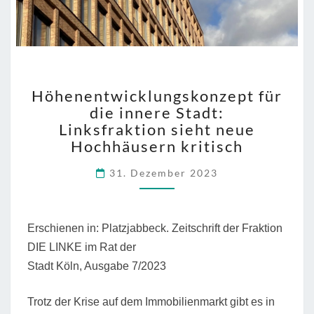
HÖHENENTWICKLUNGS
Höhenentwicklungskonzept für
FÜR
die innere Stadt:
DIE
Linksfraktion sieht neue
INNERE
STADT:
Hochhäusern kritisch
LINKSFRAKTION
31. Dezember 2023
SIEHT
NEUE
HOCHHÄUSERN
KRITISCH
Erschienen in: Platzjabbeck. Zeitschrift der Fraktion
DIE LINKE im Rat der
Stadt Köln, Ausgabe 7/2023
Trotz der Krise auf dem Immobilienmarkt gibt es in