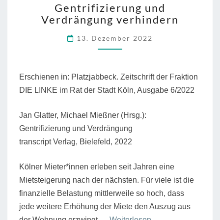
Gentrifizierung und
GENTRIFIZIERUNG
Verdrängung verhindern
UND
VERDRÄNGUNG
13. Dezember 2022
VERHINDERN
Erschienen in: Platzjabbeck. Zeitschrift der Fraktion
DIE LINKE im Rat der Stadt Köln, Ausgabe 6/2022
Jan Glatter, Michael Mießner (Hrsg.):
Gentrifizierung und Verdrängung
transcript Verlag, Bielefeld, 2022
Kölner Mieter*innen erleben seit Jahren eine
Mietsteigerung nach der nächsten. Für viele ist die
finanzielle Belastung mittlerweile so hoch, dass
jede weitere Erhöhung der Miete den Auszug aus
“Wohnen
der Wohnung erzwingt.…
Weiterlesen