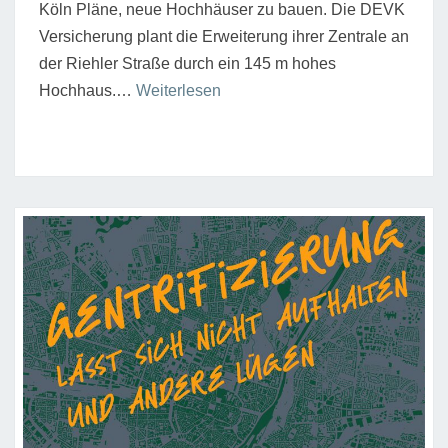
Köln Pläne, neue Hochhäuser zu bauen. Die DEVK
Versicherung plant die Erweiterung ihrer Zentrale an
der Riehler Straße durch ein 145 m hohes
“Höhenentwicklungskonzept
Hochhaus.…
Weiterlesen
für
die
innere
Stadt:
Linksfraktion
sieht
neue
Hochhäusern
kritisch”