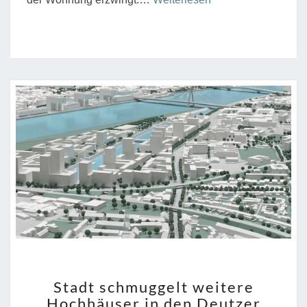
bleiben!
Gentrifizierung
und
Verdrängung
verhindern”
STADT
Stadt schmuggelt weitere
SCHMUGGELT
Hochhäuser in den Deutzer
WEITERE