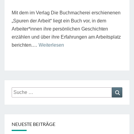
Mit dem im Verlag Die Buchmacherei erschienenen
„Spuren der Arbeit“ liegt ein Buch vor, in dem
Arbeiter*innen ihre persönlichen Geschichten
erzählen und über ihre Erfahrungen am Arbeitsplatz
“Geschichten
berichten.…
Weiterlesen
über
Arbeit
und
Organisierung
aus
Suche
Suche
erster
nach:
Hand”
NEUESTE BEITRÄGE