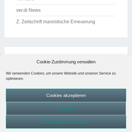
ver.di News
Z. Zeitschrift marxistische Erneuerung
ARCHIV
Cookie-Zustimmung verwalten
Archiv
Wir verwenden Cookies, um unsere Website und unseren Service zu
optimieren.
Cookies akzeptieren
Cookie-Richtlinie (EU)
Datenschutzerklärung
Ablehnen
Galerie
Impressum
Links
Zu meiner
Person
Einstellungen anzeigen
© 2026
|
Stolz präsentiert von
WordPress
|
Theme: