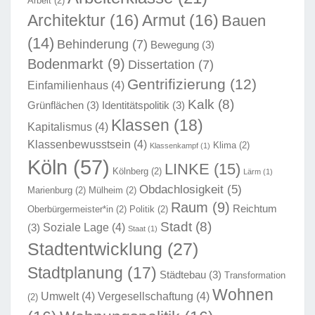
Arbeit
(2)
Architektur
(16)
Armut
(16)
Bauen
(14)
Behinderung
(7)
Bewegung
(3)
Bodenmarkt
(9)
Dissertation
(7)
Gentrifizierung
(12)
Einfamilienhaus
(4)
Kalk
(8)
Grünflächen
(3)
Identitätspolitik
(3)
Klassen
(18)
Kapitalismus
(4)
Klassenbewusstsein
(4)
Klima
(2)
Klassenkampf
(1)
Köln
(57)
LINKE
(15)
Kölnberg
(2)
Lärm
(1)
Obdachlosigkeit
(5)
Marienburg
(2)
Mülheim
(2)
Raum
(9)
Reichtum
Oberbürgermeister*in
(2)
Politik
(2)
Stadt
(8)
Soziale Lage
(4)
(3)
Staat
(1)
Stadtentwicklung
(27)
Stadtplanung
(17)
Städtebau
(3)
Transformation
Wohnen
Umwelt
(4)
Vergesellschaftung
(4)
(2)