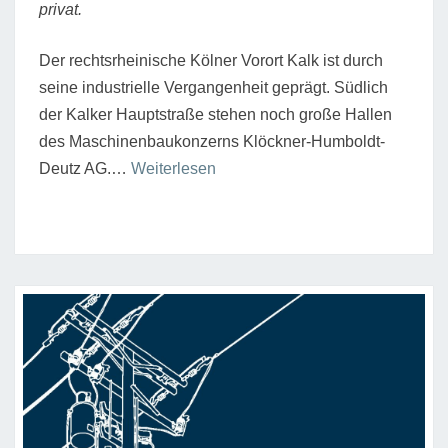
privat.
Der rechtsrheinische Kölner Vorort Kalk ist durch
seine industrielle Vergangenheit geprägt. Südlich
der Kalker Hauptstraße stehen noch große Hallen
des Maschinenbaukonzerns Klöckner-Humboldt-
“Zeugnisse
Deutz AG.…
Weiterlesen
der
Industrie-
und
Stadtteilgeschichte”