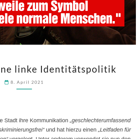
PLÄDOYER
ne linke Identitätspolitik
FÜR
EINE
8. April 2021
LINKE
IDENTITÄTSPOLITIK
die Stadt ihre Kommunikation
„geschlechterumfassend
kriminierungsfrei“
und hat hierzu einen
„Leitfaden für