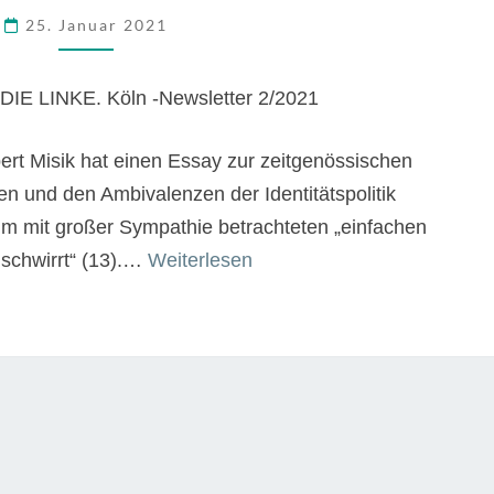
FREUNDE
25. Januar 2021
DER
EINFACHEN
LEUTE
: DIE LINKE. Köln -Newsletter 2/2021
bert Misik hat einen Essay zur zeitgenössischen
en und den Ambivalenzen der Identitätspolitik
ihm mit großer Sympathie betrachteten „einfachen
“Die
schwirrt“ (13).…
Weiterlesen
falschen
Freunde
der
einfachen
Leute”