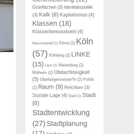
Grünflächen
(3)
Identitätspolitik
Kalk
(8)
Kapitalismus
(4)
(3)
Klassen
(18)
Klassenbewusstsein
(4)
Köln
Klima
(2)
Klassenkampf
(1)
(57)
LINKE
Kölnberg
(2)
(15)
Marienburg
(2)
Lärm
(1)
Obdachlosigkeit
Mülheim
(2)
(5)
Oberbürgermeister*in
(2)
Politik
Raum
(9)
Reichtum
(3)
(2)
Stadt
Soziale Lage
(4)
Staat
(1)
(8)
Stadtentwicklung
(27)
Stadtplanung
(17)