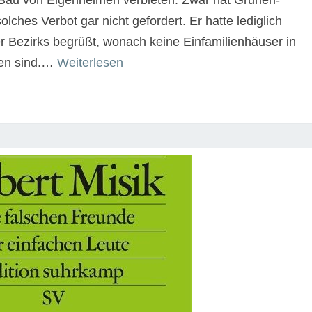
Bau von Eigenheimen verbieten. Zwar hat Grünen-
olches Verbot gar nicht gefordert. Er hatte lediglich
 Bezirks begrüßt, wonach keine Einfamilienhäuser in
“Träume
en sind.…
Weiterlesen
von
gestern”