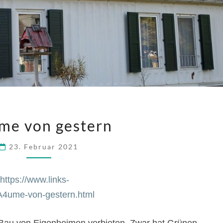
TRÄUME
me von gestern
VON
GESTERN
23. Februar 2021
https://www.links-
A4ume-von-gestern.html