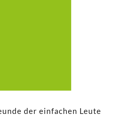
DIE
eunde der einfachen Leute
FALSCHEN