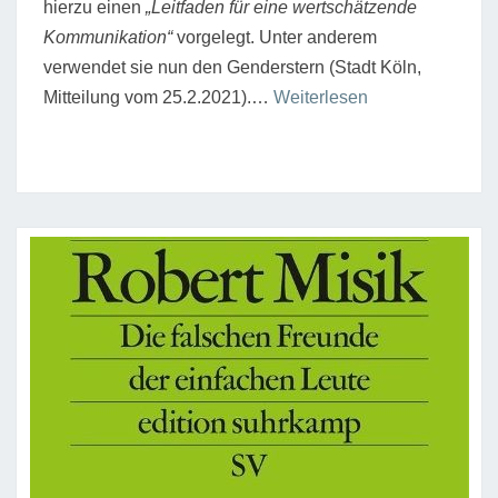
hierzu einen
„Leitfaden für eine wertschätzende
Kommunikation“
vorgelegt. Unter anderem
verwendet sie nun den Genderstern (Stadt Köln,
“Plädoyer
Mitteilung vom 25.2.2021).…
Weiterlesen
für
eine
linke
Identitätspolitik”