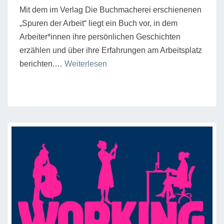
Mit dem im Verlag Die Buchmacherei erschienenen
„Spuren der Arbeit“ liegt ein Buch vor, in dem
Arbeiter*innen ihre persönlichen Geschichten
erzählen und über ihre Erfahrungen am Arbeitsplatz
“Geschichten
berichten.…
Weiterlesen
über
Arbeit
und
Organisierung
aus
erster
Hand”