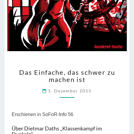
DAS
Das Einfache, das schwer zu
EINFACHE,
machen ist
DAS
SCHWER
5. Dezember 2015
ZU
MACHEN
IST
Erschienen in SoFoR-Info 56
Über Dietmar Daths „Klassenkampf im