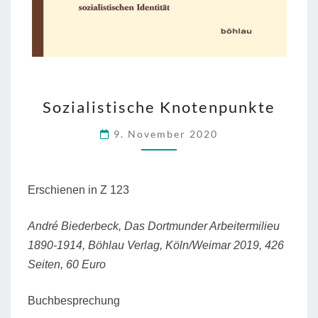
SOZIALISTISCHE
Sozialistische Knotenpunkte
KNOTENPUNKTE
9. November 2020
Erschienen in Z 123
André Biederbeck, Das Dortmunder Arbeitermilieu
1890-1914, Böhlau Verlag, Köln/Weimar 2019, 426
Seiten, 60 Euro
Buchbesprechung