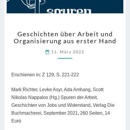
GESCHICHTEN
Geschichten über Arbeit und
ÜBER
Organisierung aus erster Hand
ARBEIT
UND
11. März 2022
ORGANISIERUNG
AUS
ERSTER
HAND
Erschienen in: Z 129, S. 221-222
Mark Richter, Levke Asyr, Ada Amhang, Scott
Nikolas Nappalos (Hg.) Spuren der Arbeit,
Geschichten von Jobs und Widerstand, Verlag Die
Buchmacherei, September 2021, 260 Seiten, 14
Euro