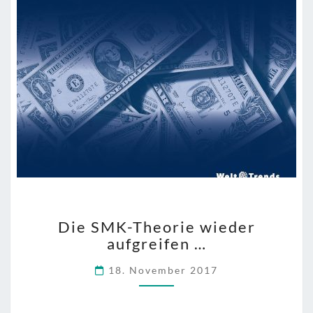
DIE
Die SMK-Theorie wieder
SMK-
aufgreifen …
THEORIE
WIEDER
18. November 2017
AUFGREIFEN
…