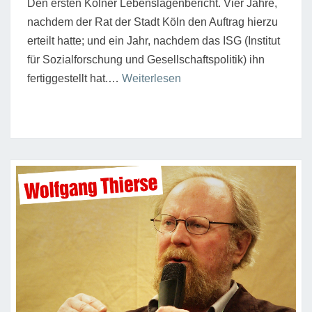
Den ersten Kölner Lebenslagenbericht. Vier Jahre,
nachdem der Rat der Stadt Köln den Auftrag hierzu
erteilt hatte; und ein Jahr, nachdem das ISG (Institut
für Sozialforschung und Gesellschaftspolitik) ihn
“Er
fertiggestellt hat.…
Weiterlesen
ist
da:
Der
erste
Kölner
Lebenslagenbericht.
Endlich.”