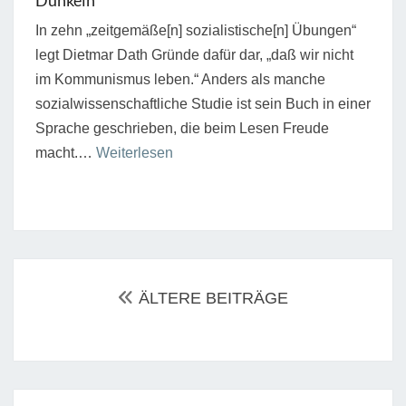
Dunkeln“
In zehn „zeitgemäße[n] sozialistische[n] Übungen“
legt Dietmar Dath Gründe dafür dar, „daß wir nicht
im Kommunismus leben.“ Anders als manche
sozialwissenschaftliche Studie ist sein Buch in einer
Sprache geschrieben, die beim Lesen Freude
“Das
macht.…
Weiterlesen
Einfache,
das
schwer
zu
Beitrags-
machen
Navigation
ÄLTERE BEITRÄGE
ist”