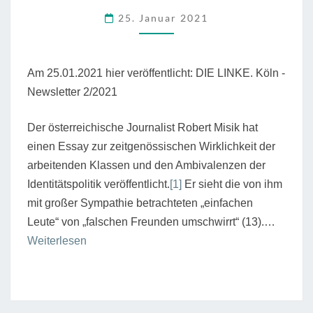
DER
25. Januar 2021
EINFACHEN
LEUTE
Am 25.01.2021 hier veröffentlicht: DIE LINKE. Köln -
Newsletter 2/2021
Der österreichische Journalist Robert Misik hat
einen Essay zur zeitgenössischen Wirklichkeit der
arbeitenden Klassen und den Ambivalenzen der
Identitätspolitik veröffentlicht.
[1]
Er sieht die von ihm
mit großer Sympathie betrachteten „einfachen
Leute“ von „falschen Freunden umschwirrt“ (13).…
“Die
Weiterlesen
falschen
Freunde
der