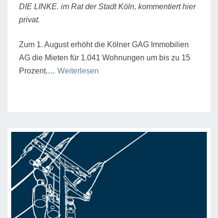
DIE LINKE. im Rat der Stadt Köln, kommentiert hier
privat.
Zum 1. August erhöht die Kölner GAG Immobilien
AG die Mieten für 1.041 Wohnungen um bis zu 15
“Die
Prozent.…
Weiterlesen
Miete
braucht
einen
Deckel.
Auch
bei
der
GAG”