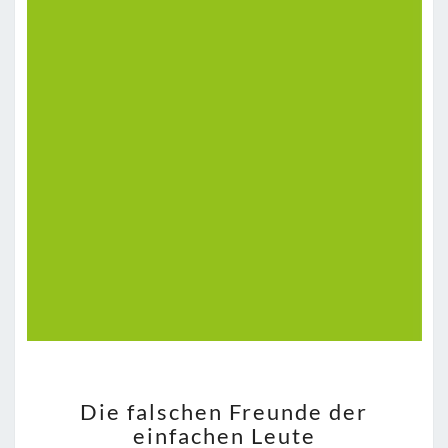
DIE
Die falschen Freunde der
FALSCHEN
einfachen Leute
FREUNDE