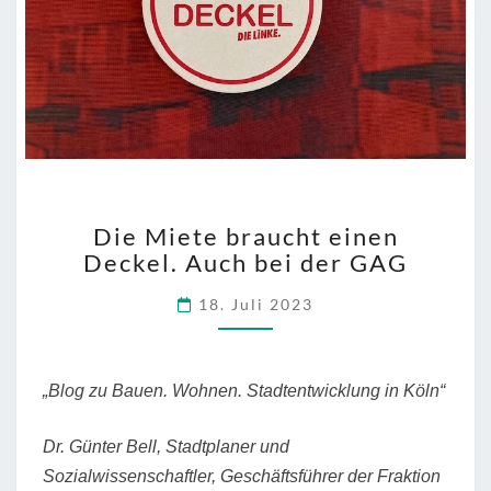
DIE
Die Miete braucht einen
MIETE
Deckel. Auch bei der GAG
BRAUCHT
EINEN
18. Juli 2023
DECKEL.
AUCH
BEI
DER
„Blog zu Bauen. Wohnen. Stadtentwicklung in Köln“
GAG
Dr. Günter Bell, Stadtplaner und
Sozialwissenschaftler, Geschäftsführer der Fraktion