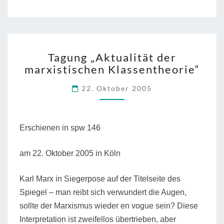
ein
reiches
Land“”
TAGUNG
Tagung „Aktualität der
„AKTUALITÄT
marxistischen Klassentheorie“
DER
MARXISTISCHEN
22. Oktober 2005
KLASSENTHEORIE“
Erschienen in spw 146
am 22. Oktober 2005 in Köln
Karl Marx in Siegerpose auf der Titelseite des
Spiegel – man reibt sich verwundert die Augen,
sollte der Marxismus wieder en vogue sein? Diese
Interpretation ist zweifellos übertrieben, aber