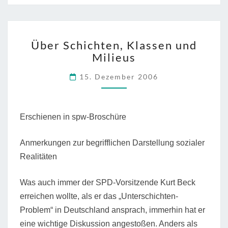
mit
Leben
füllen”
ÜBER
Über Schichten, Klassen und
SCHICHTEN,
Milieus
KLASSEN
UND
15. Dezember 2006
MILIEUS
Erschienen in spw-Broschüre
Anmerkungen zur begrifflichen Darstellung sozialer
Realitäten
Was auch immer der SPD-Vorsitzende Kurt Beck
erreichen wollte, als er das „Unterschichten-
Problem“ in Deutschland ansprach, immerhin hat er
eine wichtige Diskussion angestoßen. Anders als