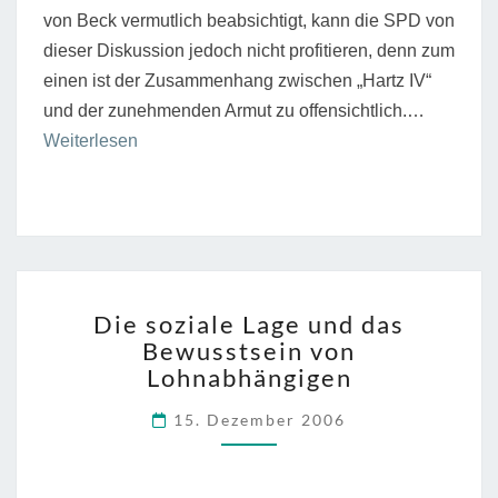
von Beck vermutlich beabsichtigt, kann die SPD von
dieser Diskussion jedoch nicht profitieren, denn zum
einen ist der Zusammenhang zwischen „Hartz IV“
und der zunehmenden Armut zu offensichtlich.…
“Über
Weiterlesen
Schichten,
Klassen
und
Milieus”
DIE
Die soziale Lage und das
SOZIALE
Bewusstsein von
LAGE
Lohnabhängigen
UND
DAS
15. Dezember 2006
BEWUSSTSEIN
VON
LOHNABHÄNGIGEN