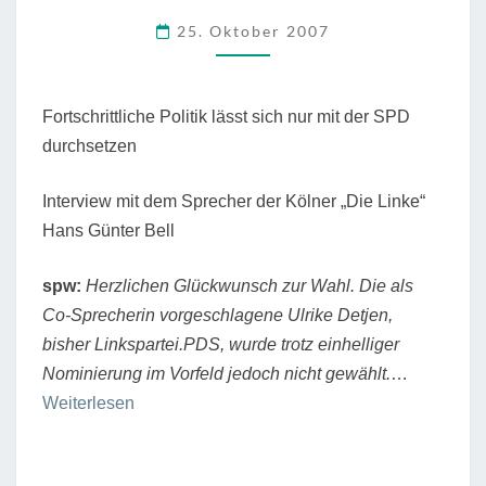
MIT
25. Oktober 2007
LEBEN
FÜLLEN
Fortschrittliche Politik lässt sich nur mit der SPD
durchsetzen
Interview mit dem Sprecher der Kölner „Die Linke“
Hans Günter Bell
spw:
Herzlichen Glückwunsch zur Wahl. Die als
Co-Sprecherin vorgeschlagene Ulrike Detjen,
bisher Linkspartei.PDS, wurde trotz einhelliger
Nominierung im Vorfeld jedoch nicht gewählt.
…
“Crossover-
Weiterlesen
Projekt
wieder