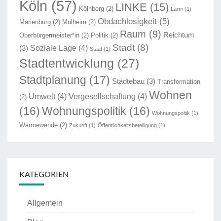
Köln
(57)
LINKE
(15)
Kölnberg
(2)
Lärm
(1)
Obdachlosigkeit
(5)
Marienburg
(2)
Mülheim
(2)
Raum
(9)
Reichtum
Oberbürgermeister*in
(2)
Politik
(2)
Stadt
(8)
Soziale Lage
(4)
(3)
Staat
(1)
Stadtentwicklung
(27)
Stadtplanung
(17)
Städtebau
(3)
Transformation
Wohnen
Umwelt
(4)
Vergesellschaftung
(4)
(2)
(16)
Wohnungspolitik
(16)
Wohnungspoltik
(1)
Wärmewende
(2)
Zukunft
(1)
Öffentlichkeitsbeteiligung
(1)
KATEGORIEN
Allgemein