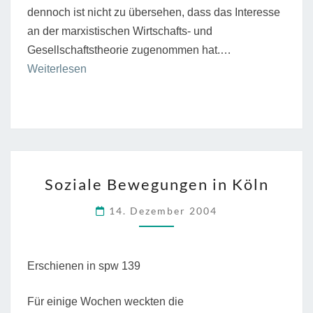
dennoch ist nicht zu übersehen, dass das Interesse
an der marxistischen Wirtschafts- und
Gesellschaftstheorie zugenommen hat.…
“Tagung
Weiterlesen
„Aktualität
der
marxistischen
Klassentheorie“”
SOZIALE
Soziale Bewegungen in Köln
BEWEGUNGEN
IN
14. Dezember 2004
KÖLN
Erschienen in spw 139
Für einige Wochen weckten die