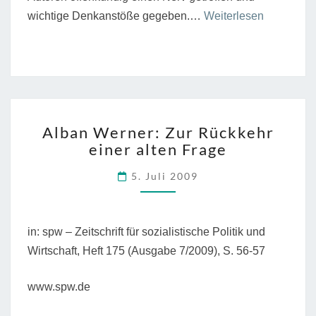
“Vorschlä
wichtige Denkanstöße gegeben.…
Weiterlesen
zur
weiteren
Debatte
über
die
ALBAN
Alban Werner: Zur Rückkehr
imperiale
WERNER:
einer alten Frage
ZUR
Lebenswei
RÜCKKEHR
5. Juli 2009
EINER
ALTEN
FRAGE
in: spw – Zeitschrift für sozialistische Politik und
Wirtschaft, Heft 175 (Ausgabe 7/2009), S. 56-57
www.spw.de