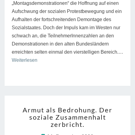
„Montagsdemonstrationen“ die Hoffnung auf einen
Aufschwung der sozialen Protestbewegung und ein
Aufhalten der fortschreitenden Demontage des
Sozialstaates. Doch der Impuls kam im Westen nur
schwach an, die TeilnehmerInnenzahlen an den
Demonstrationen in den alten Bundesländern
erreichten selten einmal den vierstelligen Bereich.…
“Soziale
Weiterlesen
Bewegungen
in
Köln”
ARMUT
Armut als Bedrohung. Der
ALS
soziale Zusammenhalt
BEDROHUNG.
zerbricht.
DER
SOZIALE