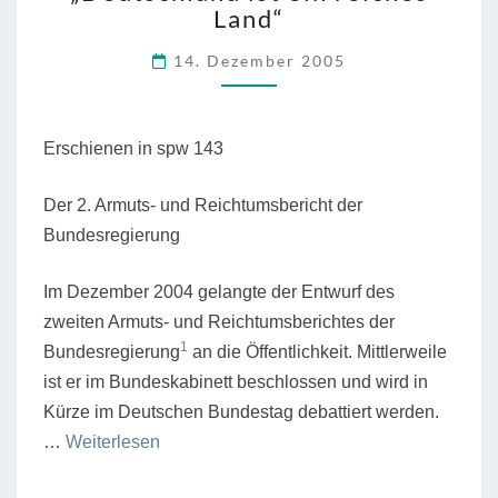
Land“
EIN
Lohnabhängigen”
REICHES
14. Dezember 2005
LAND“
Erschienen in spw 143
Der 2. Armuts- und Reichtumsbericht der
Bundesregierung
Im Dezember 2004 gelangte der Entwurf des
zweiten Armuts- und Reichtumsberichtes der
1
Bundesregierung
an die Öffentlichkeit. Mittlerweile
ist er im Bundeskabinett beschlossen und wird in
Kürze im Deutschen Bundestag debattiert werden.
“„Deutschland
…
Weiterlesen
ist