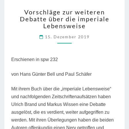
VORSCHLÄGE
Vorschläge zur weiteren
ZUR
Debatte über die imperiale
WEITEREN
Lebensweise
DEBATTE
ÜBER
15. Dezember 2019
DIE
IMPERIALE
LEBENSWEISE
Erschienen in spw 232
von Hans Günter Bell und Paul Schäfer
Mit ihrem Buch über die „imperiale Lebensweise“
und nachfolgenden Zeitschriftenaufsätzen haben
Ulrich Brand und Markus Wissen eine Debatte
ausgelöst, die es verdient, weiter aufgegriffen zu
werden. Mit ihren Überlegungen haben die beiden
Autoren offenkundig einen Nerv getroffen und