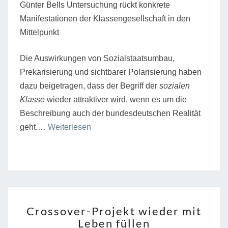
Günter Bells Untersuchung rückt konkrete
Manifestationen der Klassengesellschaft in den
Mittelpunkt
Die Auswirkungen von Sozialstaatsumbau,
Prekarisierung und sichtbarer Polarisierung haben
dazu beigetragen, dass der Begriff der
sozialen
Klasse
wieder attraktiver wird, wenn es um die
Beschreibung auch der bundesdeutschen Realität
“Alban
geht.…
Weiterlesen
Werner:
Zur
Rückkehr
einer
alten
CROSSOVER-
Crossover-Projekt wieder mit
Frage”
PROJEKT
Leben füllen
WIEDER