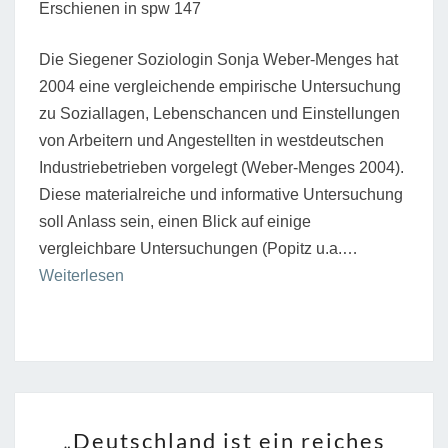
Erschienen in spw 147
Die Siegener Soziologin Sonja Weber-Menges hat
2004 eine vergleichende empirische Untersuchung
zu Soziallagen, Lebenschancen und Einstellungen
von Arbeitern und Angestellten in westdeutschen
Industriebetrieben vorgelegt (Weber-Menges 2004).
Diese materialreiche und informative Untersuchung
soll Anlass sein, einen Blick auf einige
vergleichbare Untersuchungen (Popitz u.a.…
“Die
Weiterlesen
soziale
Lage
und
das
Bewusstsein
„DEUTSCHLAND
„Deutschland ist ein reiches
von
IST