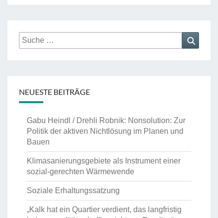
Der
soziale
Zusammenhalt
Suche
Suche
zerbricht.”
nach:
NEUESTE BEITRÄGE
Gabu Heindl / Drehli Robnik: Nonsolution: Zur
Politik der aktiven Nichtlösung im Planen und
Bauen
Klimasanierungsgebiete als Instrument einer
sozial-gerechten Wärmewende
Soziale Erhaltungssatzung
„Kalk hat ein Quartier verdient, das langfristig