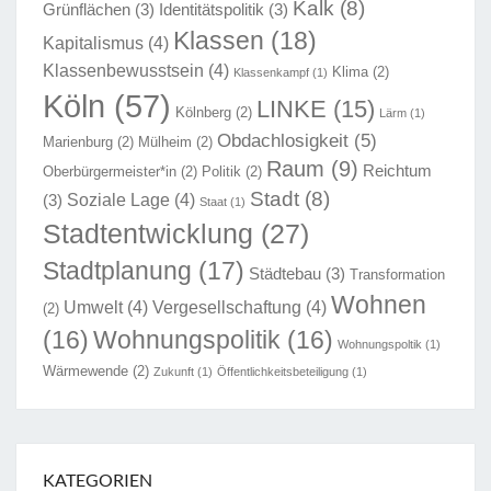
Kalk
(8)
Grünflächen
(3)
Identitätspolitik
(3)
Klassen
(18)
Kapitalismus
(4)
Klassenbewusstsein
(4)
Klima
(2)
Klassenkampf
(1)
Köln
(57)
LINKE
(15)
Kölnberg
(2)
Lärm
(1)
Obdachlosigkeit
(5)
Marienburg
(2)
Mülheim
(2)
Raum
(9)
Reichtum
Oberbürgermeister*in
(2)
Politik
(2)
Stadt
(8)
Soziale Lage
(4)
(3)
Staat
(1)
Stadtentwicklung
(27)
Stadtplanung
(17)
Städtebau
(3)
Transformation
Wohnen
Umwelt
(4)
Vergesellschaftung
(4)
(2)
(16)
Wohnungspolitik
(16)
Wohnungspoltik
(1)
Wärmewende
(2)
Zukunft
(1)
Öffentlichkeitsbeteiligung
(1)
KATEGORIEN