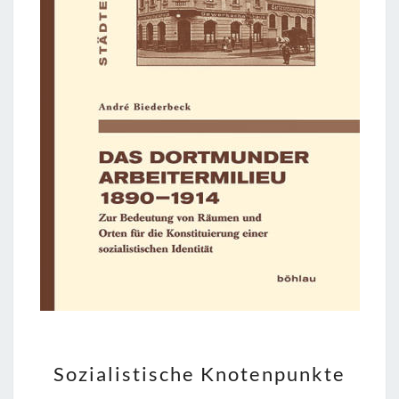
SOZIALISTISCHE
Sozialistische Knotenpunkte
KNOTENPUNKTE