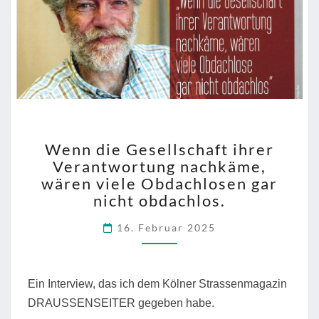
WENN
Wenn die Gesellschaft ihrer
DIE
Verantwortung nachkäme,
GESELLSCHAFT
wären viele Obdachlosen gar
IHRER
VERANTWORTUNG
nicht obdachlos.
NACHKÄME,
16. Februar 2025
WÄREN
VIELE
OBDACHLOSEN
GAR
Ein Interview, das ich dem Kölner Strassenmagazin
NICHT
DRAUSSENSEITER gegeben habe.
OBDACHLOS.