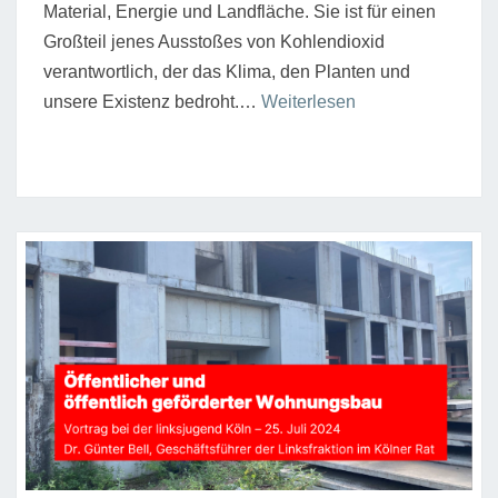
Material, Energie und Landfläche. Sie ist für einen
Großteil jenes Ausstoßes von Kohlendioxid
verantwortlich, der das Klima, den Planten und
“Vittorio
unsere Existenz bedroht.…
Weiterlesen
Lampugnani:
Gegen
Wegwerfarchitekt
Ein
Plädoyer
gegen
die
Wegwerfideologie
des
Kapitalismus”