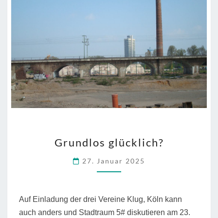
nachkäme,
wären
viele
Obdachlosen
gar
nicht
obdachlos.”
GRUNDLOS
Grundlos glücklich?
GLÜCKLICH?
27. Januar 2025
Auf Einladung der drei Vereine Klug, Köln kann
auch anders und Stadtraum 5# diskutieren am 23.