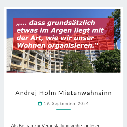
Frage
unserer
Zeit”
ANDREJ
Andrej Holm Mietenwahnsinn
HOLM
MIETENWAHNSINN
19. September 2024
Als Beitrag zur Veranstaltungsreihe „gelesen …