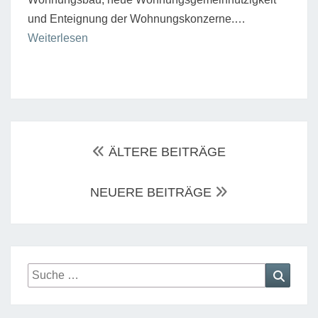
und Enteignung der Wohnungskonzerne.…
“Öffentlicher
Weiterlesen
und
öffentlich
geförderter
Wohnungsbau”
Beitrags-
Navigation
ÄLTERE BEITRÄGE
NEUERE BEITRÄGE
Suche
Suche
nach: