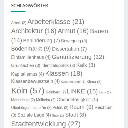
SCHLAGWÖRTER
Arbeiterklasse
(21)
Arbeit
(2)
Architektur
(16)
Armut
(16)
Bauen
(14)
Behinderung
(7)
Bewegung
(3)
Bodenmarkt
(9)
Dissertation
(7)
Gentrifizierung
(12)
Einfamilienhaus
(4)
Kalk
(8)
Grünflächen
(3)
Identitätspolitik
(3)
Klassen
(18)
Kapitalismus
(4)
Klassenbewusstsein
(4)
Klima
(2)
Klassenkampf
(1)
Köln
(57)
LINKE
(15)
Kölnberg
(2)
Lärm
(1)
Obdachlosigkeit
(5)
Marienburg
(2)
Mülheim
(2)
Raum
(9)
Reichtum
Oberbürgermeister*in
(2)
Politik
(2)
Stadt
(8)
Soziale Lage
(4)
(3)
Staat
(1)
Stadtentwicklung
(27)