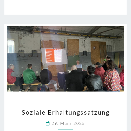
die
kommunale
Wohnungspolitik”
SOZIALE
Soziale Erhaltungssatzung
ERHALTUNGSSATZUNG
29. März 2025