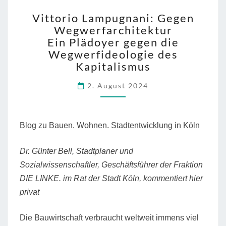
VITTORIO
Vittorio Lampugnani: Gegen
LAMPUGNANI:
Wegwerfarchitektur
GEGEN
Ein Plädoyer gegen die
WEGWERFARCHITEKTU
EIN
Wegwerfideologie des
PLÄDOYER
Kapitalismus
GEGEN
DIE
2. August 2024
WEGWERFIDEOLOGIE
DES
KAPITALISMUS
Blog zu Bauen. Wohnen. Stadtentwicklung in Köln
Dr. Günter Bell, Stadtplaner und
Sozialwissenschaftler, Geschäftsführer der Fraktion
DIE LINKE. im Rat der Stadt Köln, kommentiert hier
privat
Die Bauwirtschaft verbraucht weltweit immens viel