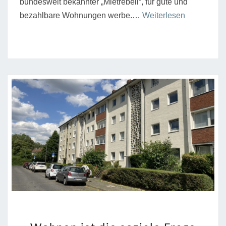
bundesweit bekannter „Mietrebell“, für gute und
“Die
bezahlbare Wohnungen werbe.…
Weiterlesen
Miete
braucht
einen
Deckel”
WOHNEN