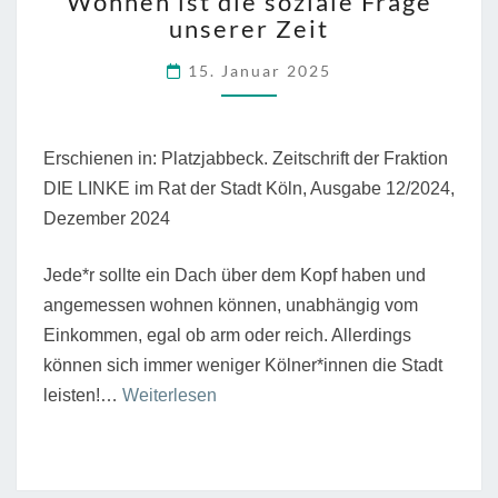
Wohnen ist die soziale Frage
IST
unserer Zeit
DIE
SOZIALE
15. Januar 2025
FRAGE
UNSERER
ZEIT
Erschienen in: Platzjabbeck. Zeitschrift der Fraktion
DIE LINKE im Rat der Stadt Köln, Ausgabe 12/2024,
Dezember 2024
Jede*r sollte ein Dach über dem Kopf haben und
angemessen wohnen können, unabhängig vom
Einkommen, egal ob arm oder reich. Allerdings
können sich immer weniger Kölner*innen die Stadt
“Wohnen
leisten!…
Weiterlesen
ist
die
soziale