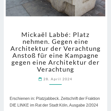
MICKAËL
Mickaël Labbé: Platz
LABBÉ:
PLATZ
nehmen. Gegen eine
NEHMEN.
Architektur der Verachtung
GEGEN
Anstoß für eine Kampagne
EINE
gegen eine Architektur der
ARCHITEKTUR
DER
Verachtung
VERACHTUNG
ANSTOSS F
28. April 2024
ÜR E
INE K
AMPAGNE G
Erschienen in: Platzjabbeck. Zeitschrift der Fraktion
EGEN E
INE A
DIE LINKE im Rat der Stadt Köln, Ausgabe 2/2024
RCHITEKTUR D