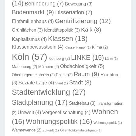
(14)
Behinderung
(7)
Bewegung
(3)
Bodenmarkt
(9)
Dissertation
(7)
Gentrifizierung
(12)
Einfamilienhaus
(4)
Kalk
(8)
Grünflächen
(3)
Identitätspolitik
(3)
Klassen
(18)
Kapitalismus
(4)
Klassenbewusstsein
(4)
Klima
(2)
Klassenkampf
(1)
Köln
(57)
LINKE
(15)
Kölnberg
(2)
Lärm
(1)
Obdachlosigkeit
(5)
Marienburg
(2)
Mülheim
(2)
Raum
(9)
Reichtum
Oberbürgermeister*in
(2)
Politik
(2)
Stadt
(8)
Soziale Lage
(4)
(3)
Staat
(1)
Stadtentwicklung
(27)
Stadtplanung
(17)
Städtebau
(3)
Transformation
Wohnen
Umwelt
(4)
Vergesellschaftung
(4)
(2)
(16)
Wohnungspolitik
(16)
Wohnungspoltik
(1)
Wärmewende
(2)
Zukunft
(1)
Öffentlichkeitsbeteiligung
(1)