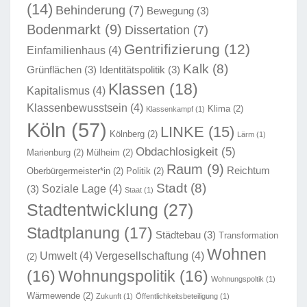
(14)
Behinderung
(7)
Bewegung
(3)
Bodenmarkt
(9)
Dissertation
(7)
Gentrifizierung
(12)
Einfamilienhaus
(4)
Kalk
(8)
Grünflächen
(3)
Identitätspolitik
(3)
Klassen
(18)
Kapitalismus
(4)
Klassenbewusstsein
(4)
Klima
(2)
Klassenkampf
(1)
Köln
(57)
LINKE
(15)
Kölnberg
(2)
Lärm
(1)
Obdachlosigkeit
(5)
Marienburg
(2)
Mülheim
(2)
Raum
(9)
Reichtum
Oberbürgermeister*in
(2)
Politik
(2)
Stadt
(8)
Soziale Lage
(4)
(3)
Staat
(1)
Stadtentwicklung
(27)
Stadtplanung
(17)
Städtebau
(3)
Transformation
Wohnen
Umwelt
(4)
Vergesellschaftung
(4)
(2)
(16)
Wohnungspolitik
(16)
Wohnungspoltik
(1)
Wärmewende
(2)
Zukunft
(1)
Öffentlichkeitsbeteiligung
(1)