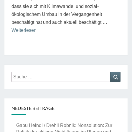
dass sie sich mit Klimawandel und sozial-
ökologischem Umbau in der Vergangenheit
beschäftigt hat und auch aktuell beschäftigt.…
“Subjekte
Weiterlesen
der
Veränderung”
Suche
Suche
nach:
NEUESTE BEITRÄGE
Gabu Heindl / Drehli Robnik: Nonsolution: Zur
Politik der aktiven Nichtlösung im Planen und