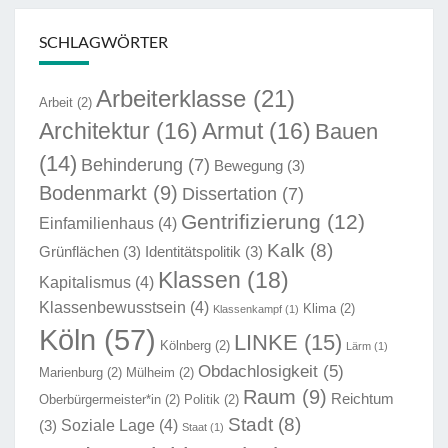
SCHLAGWÖRTER
Arbeiterklasse
(21)
Arbeit
(2)
Architektur
(16)
Armut
(16)
Bauen
(14)
Behinderung
(7)
Bewegung
(3)
Bodenmarkt
(9)
Dissertation
(7)
Gentrifizierung
(12)
Einfamilienhaus
(4)
Kalk
(8)
Grünflächen
(3)
Identitätspolitik
(3)
Klassen
(18)
Kapitalismus
(4)
Klassenbewusstsein
(4)
Klima
(2)
Klassenkampf
(1)
Köln
(57)
LINKE
(15)
Kölnberg
(2)
Lärm
(1)
Obdachlosigkeit
(5)
Marienburg
(2)
Mülheim
(2)
Raum
(9)
Reichtum
Oberbürgermeister*in
(2)
Politik
(2)
Stadt
(8)
Soziale Lage
(4)
(3)
Staat
(1)