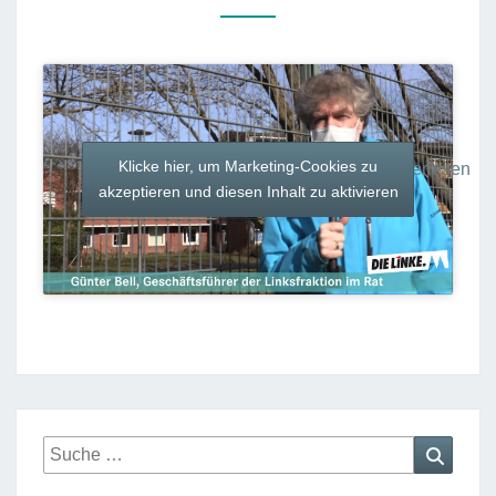
STELLT
SICH
VOR
Klicke hier, um Marketing-Cookies zu
“Vi
Weiterlesen
…
akzeptieren und diesen Inhalt zu aktivieren
De
ne
Ges
der
Lin
Kö
stel
sic
vor
Suche
Suche
nach: