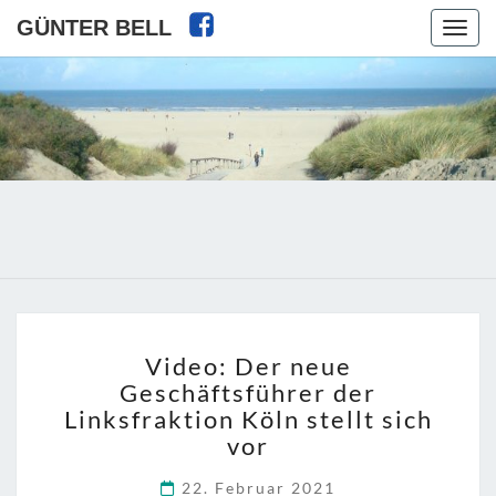
GÜNTER BELL
Toggl
VIDEO:
Video: Der neue
DER
Geschäftsführer der
NEUE
Linksfraktion Köln stellt sich
GESCHÄFTSFÜHRER
DER
vor
LINKSFRAKTION
22. Februar 2021
KÖLN