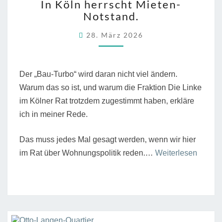
In Köln herrscht Mieten-
schafft
KÖLN
Notstand.
HERRSCHT
–
MIETEN-
nicht
28. März 2026
NOTSTAND.
nur
Rendite.“”
Der „Bau-Turbo“ wird daran nicht viel ändern.
Warum das so ist, und warum die Fraktion Die Linke
im Kölner Rat trotzdem zugestimmt haben, erkläre
ich in meiner Rede.
Das muss jedes Mal gesagt werden, wenn wir hier
“In
im Rat über Wohnungspolitik reden.…
Weiterlesen
Köln
herrsch
Mieten
Notsta