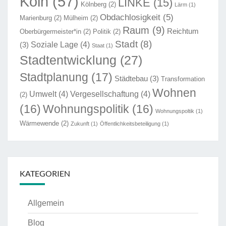
Köln
(57)
LINKE
(15)
Kölnberg
(2)
Lärm
(1)
Obdachlosigkeit
(5)
Marienburg
(2)
Mülheim
(2)
Raum
(9)
Reichtum
Oberbürgermeister*in
(2)
Politik
(2)
Stadt
(8)
Soziale Lage
(4)
(3)
Staat
(1)
Stadtentwicklung
(27)
Stadtplanung
(17)
Städtebau
(3)
Transformation
Wohnen
Umwelt
(4)
Vergesellschaftung
(4)
(2)
(16)
Wohnungspolitik
(16)
Wohnungspoltik
(1)
Wärmewende
(2)
Zukunft
(1)
Öffentlichkeitsbeteiligung
(1)
KATEGORIEN
Allgemein
Blog