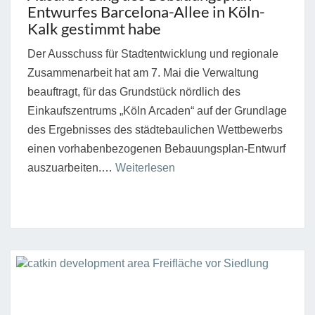
NUR
Entwurfes Barcelona-Allee in Köln-
RENDITE.“
Kalk gestimmt habe
Der Ausschuss für Stadtentwicklung und regionale
Zusammenarbeit hat am 7. Mai die Verwaltung
beauftragt, für das Grundstück nördlich des
Einkaufszentrums „Köln Arcaden“ auf der Grundlage
des Ergebnisses des städtebaulichen Wettbewerbs
einen vorhabenbezogenen Bebauungsplan-Entwurf
“„Kalk
auszuarbeiten.…
Weiterlesen
hat
ein
Quartier
verdient,
das
langfristig
Lebensqualität
IN