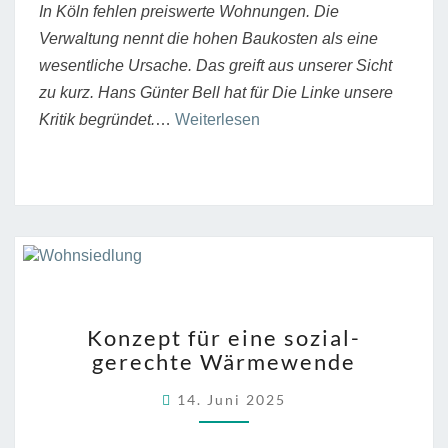
In Köln fehlen preiswerte Wohnungen. Die
Verwaltung nennt die hohen Baukosten als eine
wesentliche Ursache. Das greift aus unserer Sicht
zu kurz. Hans Günter Bell hat für Die Linke unsere
“In
Kritik begründet.
…
Weiterlesen
Köln
herrscht
Mieten-
Notstand!”
KONZEPT
Konzept für eine sozial-
FÜR
gerechte Wärmewende
EINE
SOZIAL-
14. Juni 2025
GERECHTE
WÄRMEWENDE