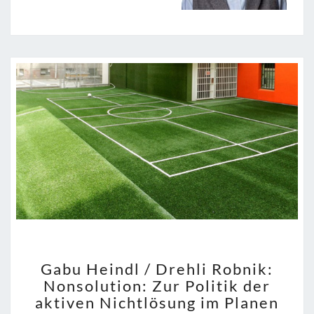
GABU
Gabu Heindl / Drehli Robnik:
HEINDL
Nonsolution: Zur Politik der
/
aktiven Nichtlösung im Planen
DREHLI