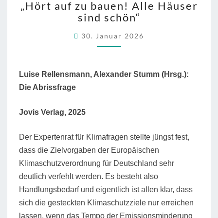
„Hört auf zu bauen! Alle Häuser
AUF
sind schön“
ZU
BAUEN!
30. Januar 2026
ALLE
HÄUSER
SIND
SCHÖN“
Luise Rellensmann, Alexander Stumm (Hrsg.):
Die Abrissfrage
Jovis Verlag, 2025
Der Expertenrat für Klimafragen stellte jüngst fest,
dass die Zielvorgaben der Europäischen
Klimaschutzverordnung für Deutschland sehr
deutlich verfehlt werden. Es besteht also
Handlungsbedarf und eigentlich ist allen klar, dass
sich die gesteckten Klimaschutzziele nur erreichen
lassen, wenn das Tempo der Emissionsminderung