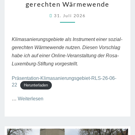
gerechten Wärmewende
EINER
SOZIAL-
31. Juli 2026
GERECHTEN
WÄRMEWENDE
Klimasanierungsgebiete als Instrument einer sozial-
gerechten Wärmewende nutzen. Diesen Vorschlag
habe ich auf einer Online-Veranstaltung der Rosa-
Luxemburg-Stiftung vorgestellt.
Präsentation-Klimasanierungsgebiet-RLS-26-06-
22
Herunterladen
“Klimasanierungsgebiete
…
Weiterlesen
als
Instrument
einer
sozial-
gerechten