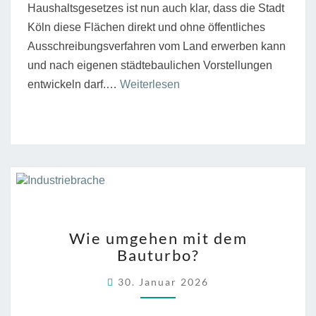
Haushaltsgesetzes ist nun auch klar, dass die Stadt
Köln diese Flächen direkt und ohne öffentliches
Ausschreibungsverfahren vom Land erwerben kann
und nach eigenen städtebaulichen Vorstellungen
“Offen
entwickeln darf.…
Weiterlesen
für
Zukünfte”
WIE
Wie umgehen mit dem
UMGEHEN
Bauturbo?
MIT
DEM
30. Januar 2026
BAUTURBO?