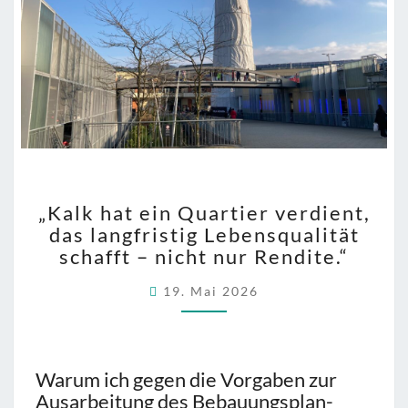
„KALK
„Kalk hat ein Quartier verdient,
HAT
das langfristig Lebensqualität
EIN
schafft – nicht nur Rendite.“
QUARTIER
VERDIENT,
19. Mai 2026
DAS
LANGFRISTIG
LEBENSQUALITÄT
SCHAFFT
–
Warum ich gegen die Vorgaben zur
NICHT
Ausarbeitung des Bebauungsplan-