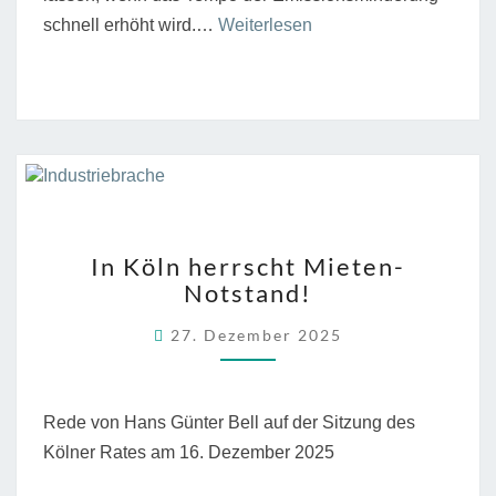
“„Hört
schnell erhöht wird.…
Weiterlesen
auf
zu
bauen!
Alle
Häuser
sind
schön“”
IN
In Köln herrscht Mieten-
KÖLN
Notstand!
HERRSCHT
MIETEN-
27. Dezember 2025
NOTSTAND!
Rede von Hans Günter Bell auf der Sitzung des
Kölner Rates am 16. Dezember 2025