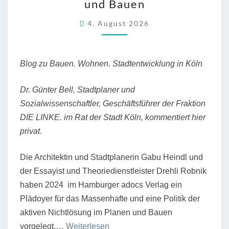
ROBNIK:
und Bauen
NONSOLUTION:
4. August 2026
ZUR
POLITIK
DER
AKTIVEN
Blog zu Bauen. Wohnen. Stadtentwicklung in Köln
NICHTLÖSUNG
IM
Dr. Günter Bell, Stadtplaner und
PLANEN
UND
Sozialwissenschaftler, Geschäftsführer der Fraktion
BAUEN
DIE LINKE. im Rat der Stadt Köln, kommentiert hier
privat.
Die Architektin und Stadtplanerin Gabu Heindl und
der Essayist und Theoriedienstleister Drehli Robnik
haben 2024 im Hamburger adocs Verlag ein
Plädoyer für das Massenhafte und eine Politik der
aktiven Nichtlösung im Planen und Bauen
“Gabu
vorgelegt.
…
Weiterlesen